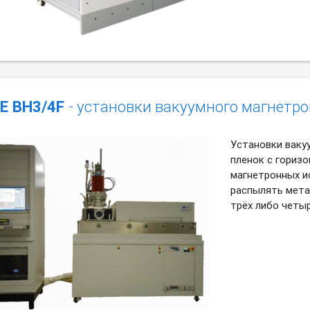
E BH3/4F
- установки вакуумного магнетр
Установки ваку
пленок с гориз
магнетронных и
распылять мета
трёх либо четыр