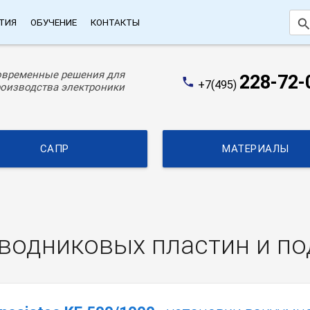
searc
ТИЯ
ОБУЧЕНИЕ
КОНТАКТЫ
овременные решения для
228-72-
phone
+7(495)
оизводства электроники
САПР
МАТЕРИАЛЫ
водниковых пластин и п