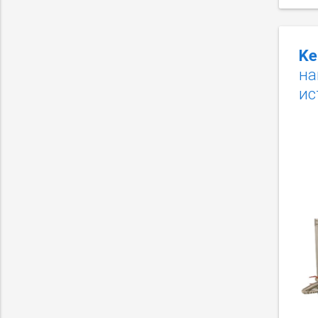
Ke
на
ис