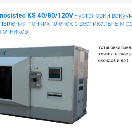
nosistec KS 40/80/120V
- установки вакуу
пыления тонких пленок c вертикальным 
точников
Установки пред
тонких пленок р
оксидов и др.).