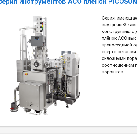
серия инструментов АСО плёнок PICOSUN
Серия, имеющая
внутренней каме
конструкцию с 
плёнок АСО выс
превосходной о
сверхсложными 
сквозными пора
соотношением г
порошков.