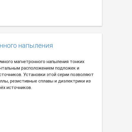
онного напыления
умного магнетронного напыления тонких
онтальным расположением подложек и
сточников. Установки этой серии позволяют
ллы, резистивные сплавы и диэлектрики из
ёх источников.