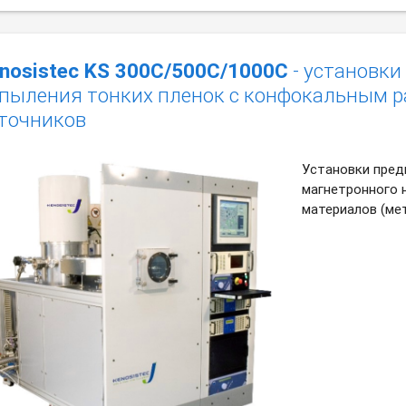
nosistec KS 300С/500C/1000С
- установки
пыления тонких пленок c конфокальным 
точников
Установки пред
магнетронного 
материалов (мет