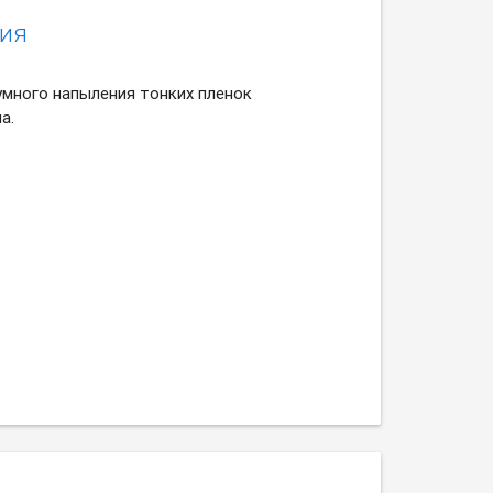
ния
умного напыления тонких пленок
а.