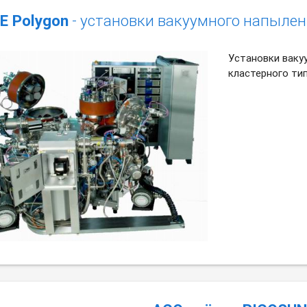
E Polygon
- установки вакуумного напыле
Установки ваку
кластерного тип