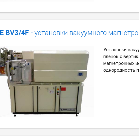
E BV3/4F
- установки вакуумного магнетр
Установки ваку
пленок с верти
магнетронных и
однородность п