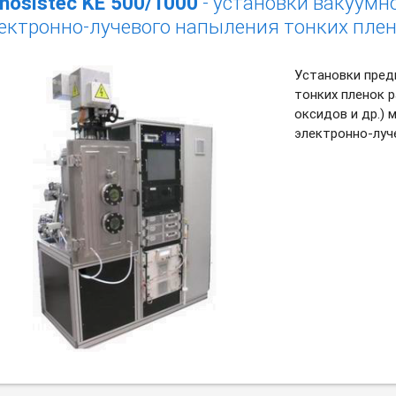
nosistec KE 500/1000
- установки вакуумно
ектронно-лучевого напыления тонких пле
Установки пред
тонких пленок р
оксидов и др.) 
электронно-луч