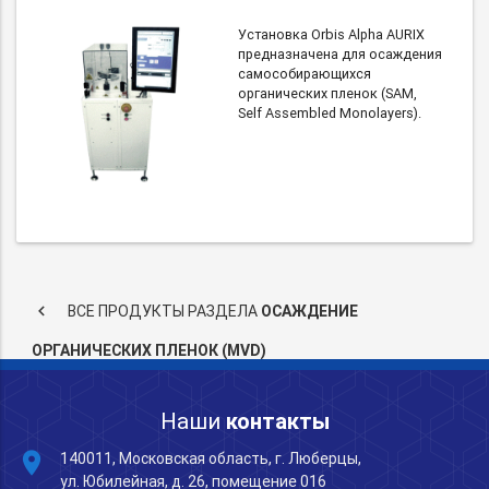
Установка Orbis Alpha AURIX
предназначена для осаждения
самособирающихся
органических пленок (SAM,
Self Assembled Monolayers).
keyboard_arrow_left
ВСЕ ПРОДУКТЫ РАЗДЕЛА
ОСАЖДЕНИЕ
ОРГАНИЧЕСКИХ ПЛЕНОК (MVD)
Наши
контакты
place
140011, Московская область, г. Люберцы,
ул. Юбилейная, д. 26, помещение 016