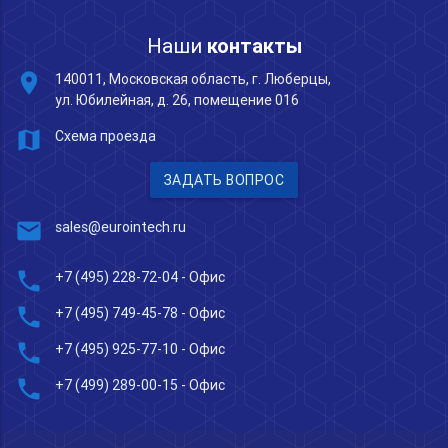
Наши
контакты
place
140011, Московская область, г. Люберцы,
ул. Юбилейная, д. 26, помещение 016
map
Схема проезда
ЗАДАТЬ ВОПРОС
mail
sales@eurointech.ru
phone
+7 (495) 228-72-04
- Офис
phone
+7 (495) 749-45-78
- Офис
phone
+7 (495) 925-77-10
- Офис
phone
+7 (499) 289-00-15
- Офис