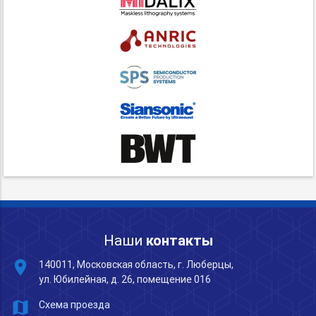
Наши
контакты
place
140011, Московская область, г. Люберцы,
ул. Юбилейная, д. 26, помещение 016
map
Схема проезда