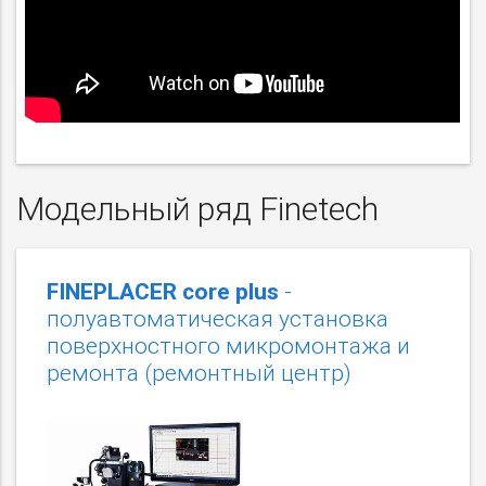
Модельный ряд Finetech
FINEPLACER core plus
-
полуавтоматическая установка
поверхностного микромонтажа и
ремонта (ремонтный центр)