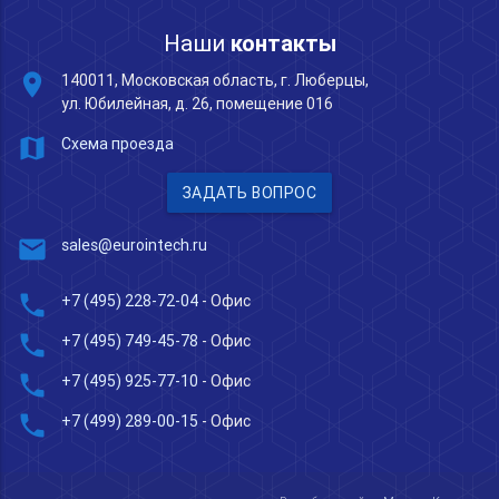
Наши
контакты
place
140011, Московская область, г. Люберцы,
ул. Юбилейная, д. 26, помещение 016
map
Схема проезда
ЗАДАТЬ ВОПРОС
mail
sales@eurointech.ru
phone
+7 (495) 228-72-04
- Офис
phone
+7 (495) 749-45-78
- Офис
phone
+7 (495) 925-77-10
- Офис
phone
+7 (499) 289-00-15
- Офис