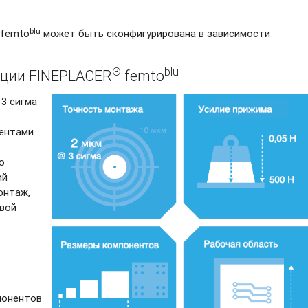
blu
femto
может быть сконфигурирована в зависимости
®
blu
ции FINEPLACER
femto
3 сигма
нентами
о
ий
онтаж,
овой
понентов