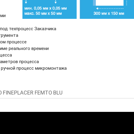
ами
под техпроцесс Заказчика
трумента
ном процессе
име реального времени
цесса
раметров процесса
 ручной процесс микромонтажа
 FINEPLACER FEMTO BLU