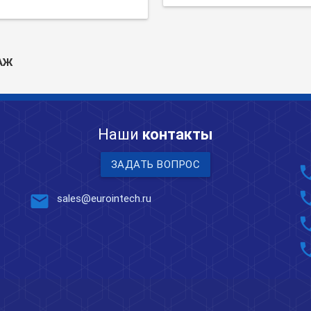
АЖ
Наши
контакты
ЗАДАТЬ ВОПРОС
pho
pho
mail
sales@eurointech.ru
pho
pho