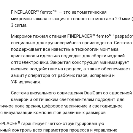
®
blu
FINEPLACER
femto
— это автоматическая
микромонтажная станция с точностью монтажа 2.0 мкм
3 сигма.
®
blu
Микромонтажная станция FINEPLACER
femto
разрабо
специально для крупносерийного производства. Система
поддерживает все известные технологии монтажа
кристаллов и идеально подходит для сборки изделий
оптоэлектроники. Закрытая конструкция минимизирует
внешнее воздействие на процесс, а также обеспечивает
защиту оператора от рабочих газов, испарений и
УФ излучения.
Система визуального совмещения DualCam со сдвоенной
камерой и оптическим светоделителем подходит для
личное поле зрения, цифровое увеличение и светодиодное
ля визуализации компонентов различных размеров.
®
NEPLACER
гарантирует
четко-структурированную
нный контроль всех параметров процесса и управление