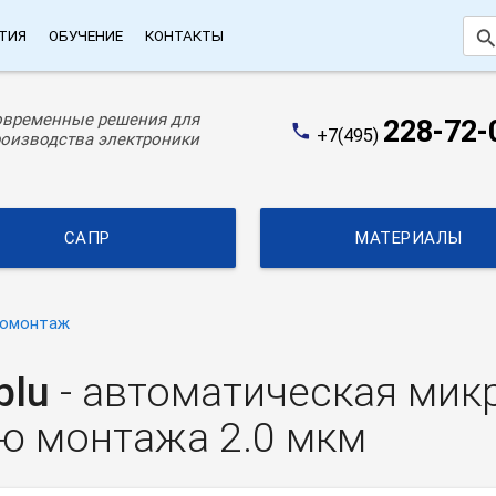
searc
ТИЯ
ОБУЧЕНИЕ
КОНТАКТЫ
овременные решения для
228-72-
phone
+7(495)
оизводства электроники
САПР
МАТЕРИАЛЫ
омонтаж
blu
- автоматическая ми
ью монтажа 2.0 мкм