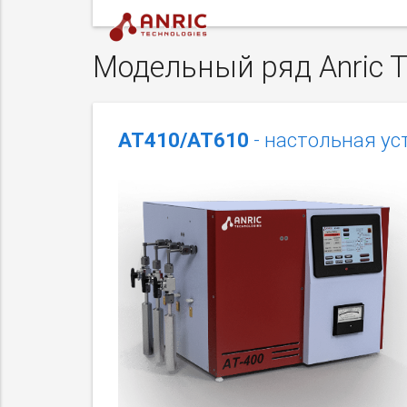
Модельный ряд Anric T
АТ410/АТ610
- настольная ус