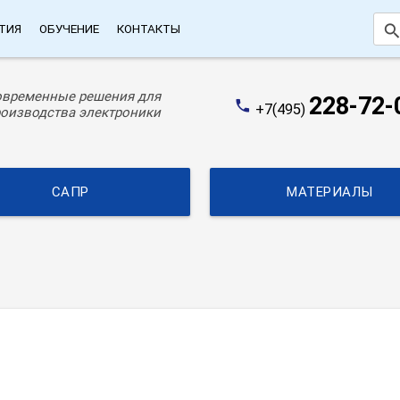
searc
ТИЯ
ОБУЧЕНИЕ
КОНТАКТЫ
овременные решения для
228-72-
phone
+7(495)
оизводства электроники
САПР
МАТЕРИАЛЫ