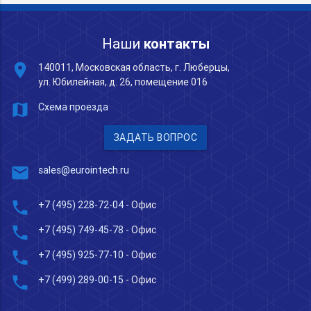
Наши
контакты
place
140011, Московская область, г. Люберцы,
ул. Юбилейная, д. 26, помещение 016
map
Схема проезда
ЗАДАТЬ ВОПРОС
mail
sales@eurointech.ru
phone
+7 (495) 228-72-04
- Офис
phone
+7 (495) 749-45-78
- Офис
phone
+7 (495) 925-77-10
- Офис
phone
+7 (499) 289-00-15
- Офис