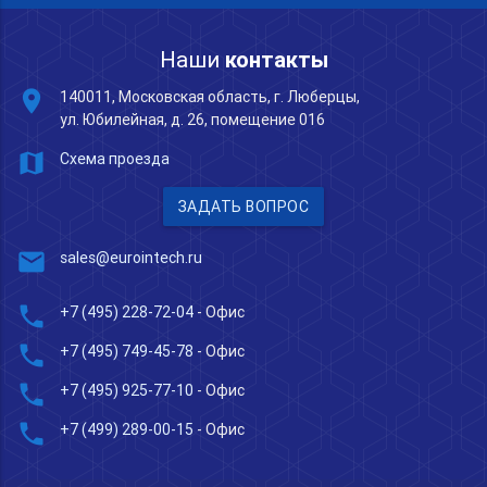
Наши
контакты
place
140011, Московская область, г. Люберцы,
ул. Юбилейная, д. 26, помещение 016
map
Схема проезда
ЗАДАТЬ ВОПРОС
mail
sales@eurointech.ru
phone
+7 (495) 228-72-04
- Офис
phone
+7 (495) 749-45-78
- Офис
phone
+7 (495) 925-77-10
- Офис
phone
+7 (499) 289-00-15
- Офис