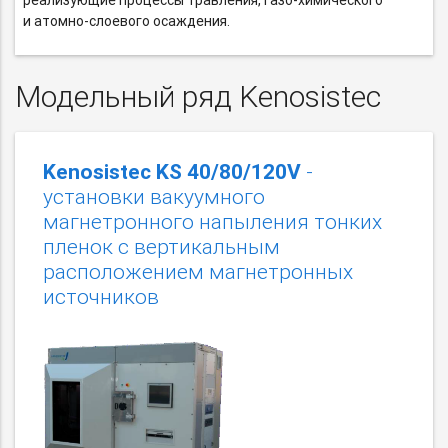
реализующие процессы травления,
газо-химического
и атомно-слоевого
осаждения.
Модельный ряд Kenosistec
Kenosistec KS 40/80/120V
-
установки вакуумного
магнетронного напыления тонких
пленок c вертикальным
расположением магнетронных
источников