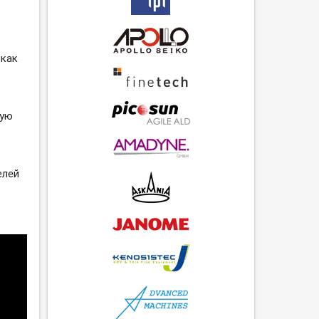
 как
ную
елей