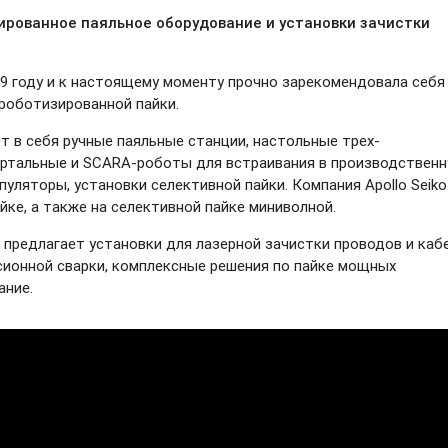
зированное паяльное оборудование и установки зачистки
969 году и к настоящему моменту прочно зарекомендовала себя
роботизированной пайки.
 в себя ручные паяльные станции, настольные трех-
ортальные
и SCARA-роботы
для встраивания в производствен
пуляторы,
установки селективной пайки. Компания Apollo Seiko
йке, а также на селективной пайке миниволной.
е предлагает установки для лазерной зачистки проводов и каб
сионной сварки, комплексные решения по пайке мощных
ание.