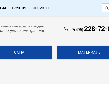
searc
ТИЯ
ОБУЧЕНИЕ
КОНТАКТЫ
овременные решения для
228-72-
phone
+7(495)
оизводства электроники
САПР
МАТЕРИАЛЫ