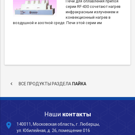
Печи для оплавления припоя
серии RF-430 сочетают нагрев
инфракрасным излучением и
конвекционный нагрев в
воздушной и азотной среде. Печи этой серии им
keyboard_arrow_left
ВСЕ ПРОДУКТЫ РАЗДЕЛА
ПАЙКА
Наши
контакты
place
140011, Московская область, г. Люберцы,
ул. Юбилейная, д. 26, помещение 016