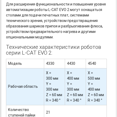
Для расширения функциональности и повышения уровня
автоматизации роботы
L-CAT
EVO 2 могут оснащаться
столами для подачи печатных плат, системами
технического зрения, устройством предотвращения
образования шариков припоя и разбрызгивания флюса,
устройством предварительного нагрева и другими
опциональными модулями.
Технические характеристики роботов
серии
L-CAT
EVO 2:
Модель
4330
4430
4540
X =
X =
X =
300 мм
400 мм
500 мм
Y =
Y =
Y =
Рабочая область
300 мм
300 мм
400 мм
Z = 60 мм
Z = 60 мм
Z = 60 мм
R = 340 °
R = 340 °
R = 340 °
Количество
21
ступеней пайки