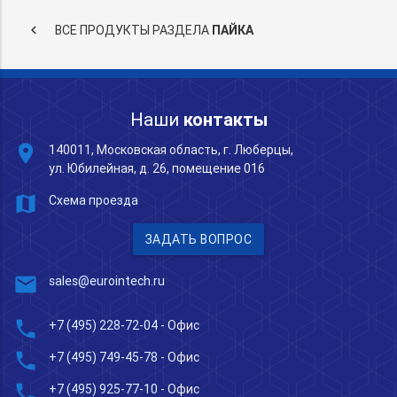
keyboard_arrow_left
ВСЕ ПРОДУКТЫ РАЗДЕЛА
ПАЙКА
Наши
контакты
place
140011, Московская область, г. Люберцы,
ул. Юбилейная, д. 26, помещение 016
map
Схема проезда
ЗАДАТЬ ВОПРОС
mail
sales@eurointech.ru
phone
+7 (495) 228-72-04
- Офис
phone
+7 (495) 749-45-78
- Офис
phone
+7 (495) 925-77-10
- Офис