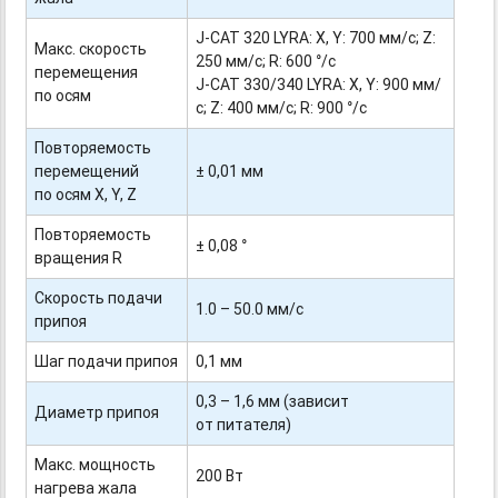
J-CAT 320 LYRA:
X, Y: 700 мм/с; Z:
Макс. скорость
250 мм/с; R: 600 °/с
перемещения
J-CAT 330/340 LYRA:
X, Y: 900 мм/
по осям
с; Z: 400 мм/с; R: 900 °/с
Повторяемость
перемещений
± 0,01 мм
по осям X, Y, Z
Повторяемость
± 0,08 °
вращения R
Скорость подачи
1.0 – 50.0 мм/с
припоя
Шаг подачи припоя
0,1 мм
0,3 – 1,6 мм (зависит
Диаметр припоя
от питателя)
Макс. мощность
200 Вт
нагрева жала