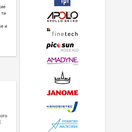
кие
−ти
ые и
ного
C