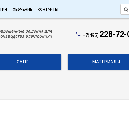
searc
ТИЯ
ОБУЧЕНИЕ
КОНТАКТЫ
овременные решения для
228-72-
phone
+7(495)
оизводства электроники
САПР
МАТЕРИАЛЫ