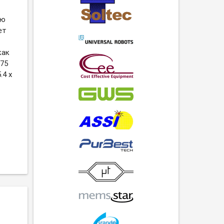
ую
ет
как
-75
.4 х