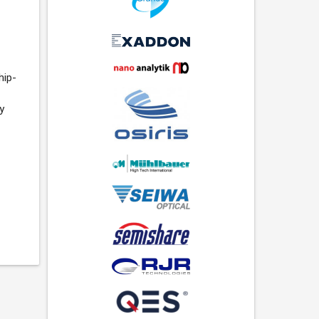
hip-
у