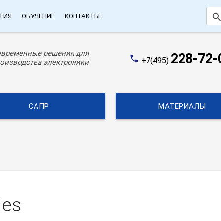
searc
ТИЯ
ОБУЧЕНИЕ
КОНТАКТЫ
овременные решения для
228-72-
phone
+7(495)
оизводства электроники
САПР
МАТЕРИАЛЫ
ies