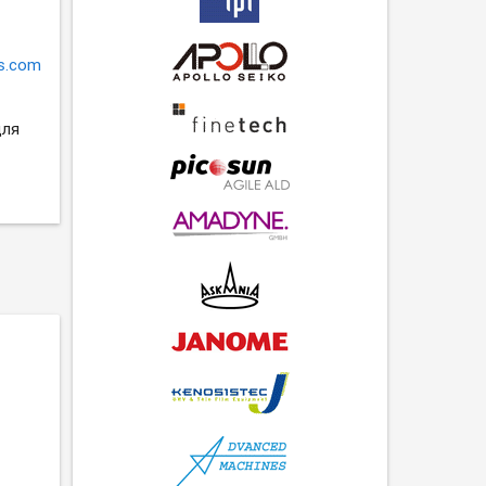
s.com
для