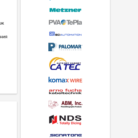
аж
ения