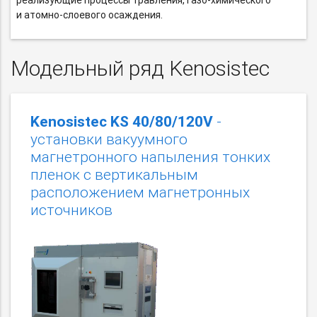
реализующие процессы травления,
газо-химического
и атомно-слоевого
осаждения.
Модельный ряд Kenosistec
Kenosistec KS 40/80/120V
-
установки вакуумного
магнетронного напыления тонких
пленок c вертикальным
расположением магнетронных
источников