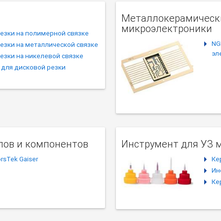
Металлокерамически
микроэлектроники
езки на полимерной связке
NG
езки на металлической связке
эл
езки на никелевой связке
 для дисковой резки
лов и компонентов
Инструмент для УЗ 
rsTek Gaiser
Ке
Ин
Ке