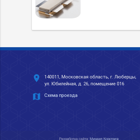
place
140011, Московская область, г. Люберцы,
ул. Юбилейная, д. 26, помещение 016
map
Схема проезда
Разработка сайта:
Михаил Коротаев