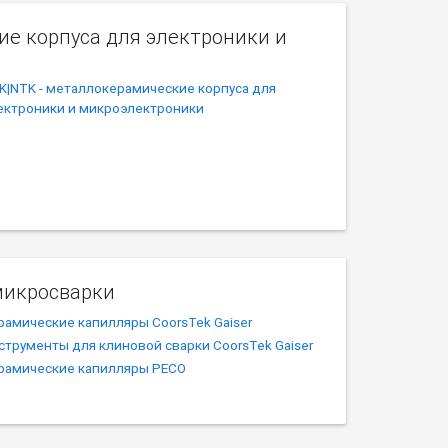
е корпуса для электроники и
K|NTK - металлокерамические корпуса для
ектроники и микроэлектроники
микросварки
рамические капилляры CoorsTek Gaiser
струменты для клиновой сварки CoorsTek Gaiser
рамические капилляры PECO