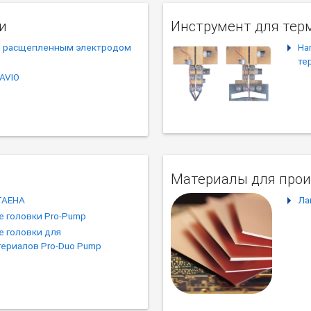
и
Инструмент для тер
и расщепленным электродом
На
те
AVIO
Материалы для прои
TAEHA
Ла
 головки Pro-Pump
 головки для
ериалов Pro-Duo Pump