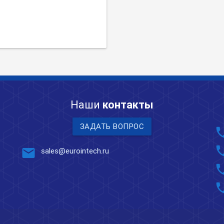
Наши
контакты
ЗАДАТЬ ВОПРОС
pho
pho
mail
sales@eurointech.ru
pho
pho