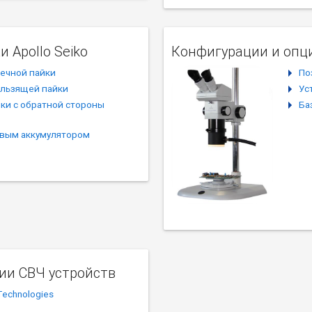
 Apollo Seiko
Конфигурации и опц
чечной пайки
По
ользящей пайки
Ус
ки с обратной стороны
Ба
овым аккумулятором
ии СВЧ устройств
Technologies