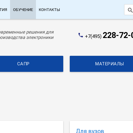
searc
ТИЯ
ОБУЧЕНИЕ
КОНТАКТЫ
овременные решения для
228-72-
phone
+7(495)
оизводства электроники
САПР
МАТЕРИАЛЫ
Для вузов