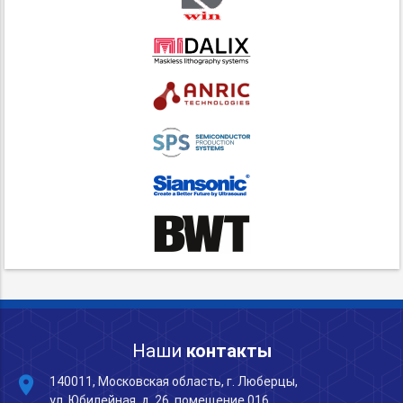
Наши
контакты
place
140011, Московская область, г. Люберцы,
ул. Юбилейная, д. 26, помещение 016