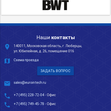
Наши
контакты
place
140011, Московская область, г. Люберцы,
ул. Юбилейная, д. 26, помещение 016
map
Схема проезда
ЗАДАТЬ ВОПРОС
mail
sales@eurointech.ru
phone
+7 (495) 228-72-04
- Офис
phone
+7 (495) 749-45-78
- Офис