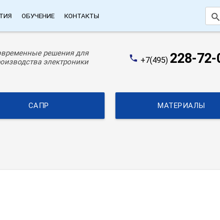
searc
ТИЯ
ОБУЧЕНИЕ
КОНТАКТЫ
овременные решения для
228-72-
phone
+7(495)
оизводства электроники
САПР
МАТЕРИАЛЫ