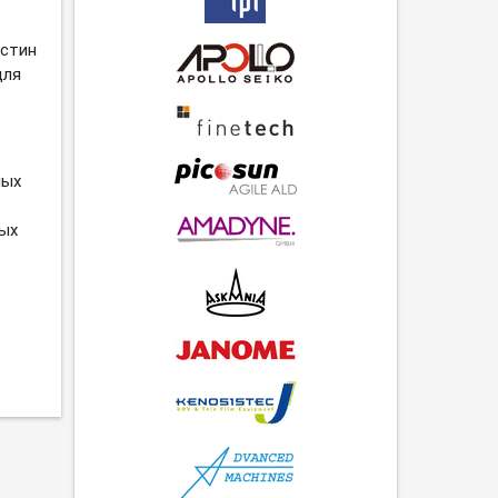
астин
для
ных
ных