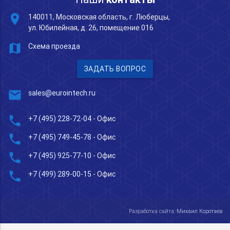
place
140011, Московская область, г. Люберцы,
ул. Юбилейная, д. 26, помещение 016
map
Схема проезда
ЗАДАТЬ ВОПРОС
mail
sales@eurointech.ru
phone
+7 (495) 228-72-04
- Офис
phone
+7 (495) 749-45-78
- Офис
phone
+7 (495) 925-77-10
- Офис
phone
+7 (499) 289-00-15
- Офис
Разработка сайта:
Михаил Коротаев