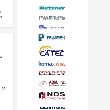
х
т.
м,
о
0-80