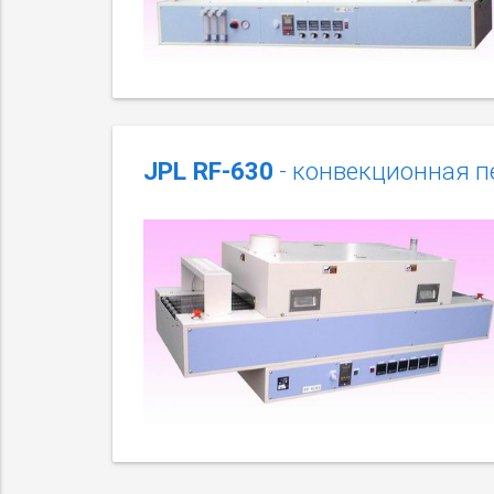
JPL RF-630
- конвекционная п