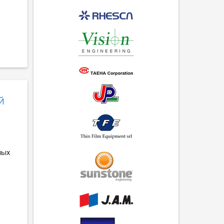
й
ных