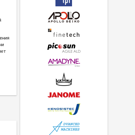
й
ения
чи
яет