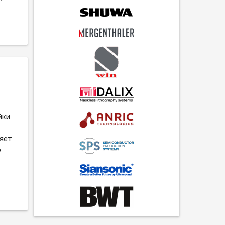
йки
ляет
.