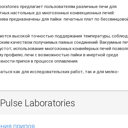
boratories предлагает пользователям различные печи для
тных настольных до многозонных конвекционных печей.
ева предназначены для пайки печатных плат по бессвинцово
личаются высокой точностью поддержания температуры, соблюд
соким качеством получаемых паяных соединений. Вакуумные пе
устот; использование многозонных конвейерных печей позвол
у профилю; печи с возможностью пайки в инертной среде
ности припоя в процессе оплавления.
ваться как для исследовательских работ, так и для мелко-
ulse Laboratories
ения припоя