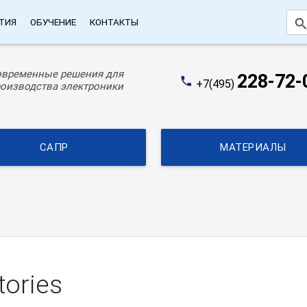
searc
ТИЯ
ОБУЧЕНИЕ
КОНТАКТЫ
овременные решения для
228-72-
phone
+7(495)
оизводства электроники
САПР
МАТЕРИАЛЫ
tories