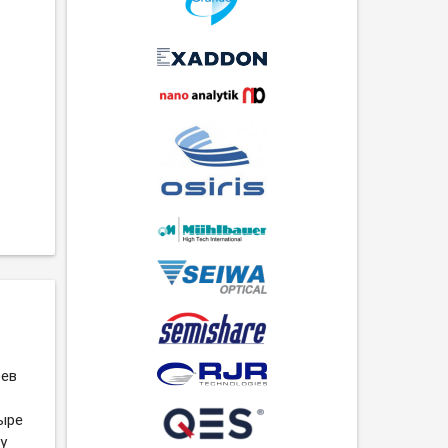
рев
ыре
у