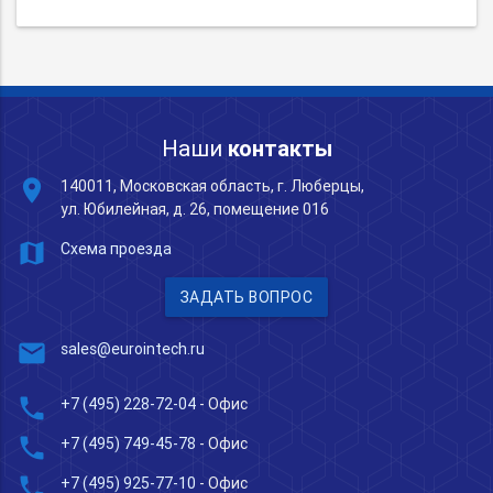
Наши
контакты
place
140011, Московская область, г. Люберцы,
ул. Юбилейная, д. 26, помещение 016
map
Схема проезда
ЗАДАТЬ ВОПРОС
mail
sales@eurointech.ru
phone
+7 (495) 228-72-04
- Офис
phone
+7 (495) 749-45-78
- Офис
phone
+7 (495) 925-77-10
- Офис