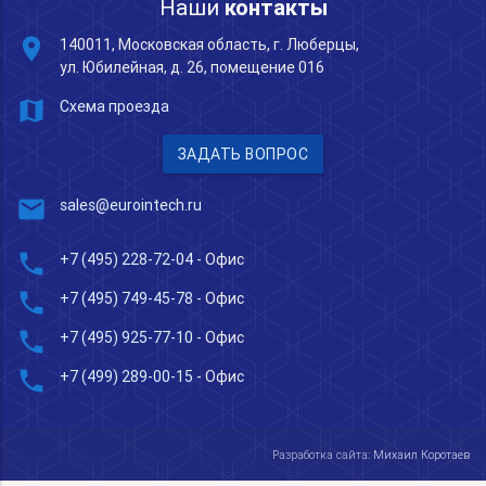
Наши
контакты
place
140011, Московская область, г. Люберцы,
ул. Юбилейная, д. 26, помещение 016
map
Схема проезда
ЗАДАТЬ ВОПРОС
mail
sales@eurointech.ru
phone
+7 (495) 228-72-04
- Офис
phone
+7 (495) 749-45-78
- Офис
phone
+7 (495) 925-77-10
- Офис
phone
+7 (499) 289-00-15
- Офис
Разработка сайта:
Михаил Коротаев