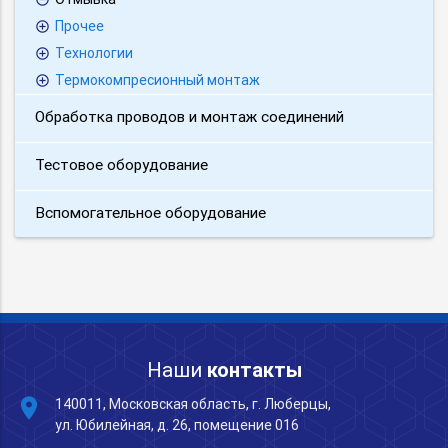
Прочее
Технологии
Термокомпресионный монтаж
Обработка проводов и монтаж соединений
Тестовое оборудование
Вспомогательное оборудование
Наши
контакты
place
140011, Московская область, г. Люберцы,
ул. Юбилейная, д. 26, помещение 016