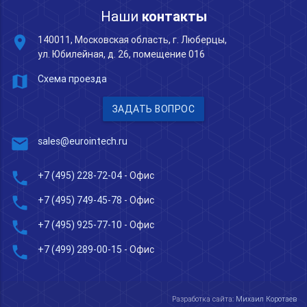
Наши
контакты
place
140011, Московская область, г. Люберцы,
ул. Юбилейная, д. 26, помещение 016
map
Схема проезда
ЗАДАТЬ ВОПРОС
mail
sales@eurointech.ru
phone
+7 (495) 228-72-04
- Офис
phone
+7 (495) 749-45-78
- Офис
phone
+7 (495) 925-77-10
- Офис
phone
+7 (499) 289-00-15
- Офис
Разработка сайта:
Михаил Коротаев