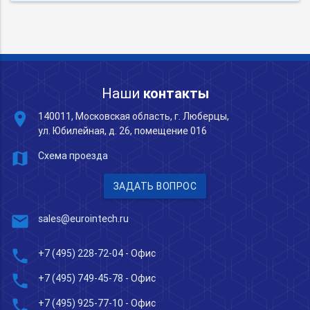
Наши
контакты
place
140011, Московская область, г. Люберцы,
ул. Юбилейная, д. 26, помещение 016
map
Схема проезда
ЗАДАТЬ ВОПРОС
mail
sales@eurointech.ru
phone
+7 (495) 228-72-04
- Офис
phone
+7 (495) 749-45-78
- Офис
phone
+7 (495) 925-77-10
- Офис