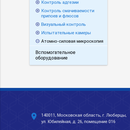
Контроль адгезии
Контроль смачиваемости
припоев и флюсов
Визуальный контроль
Испытательные камеры
Атомно-силовая микроскопия
Вспомогательное
оборудование
place
140011, Московская область, г. Люберцы,
ул. Юбилейная, д. 26, помещение 016