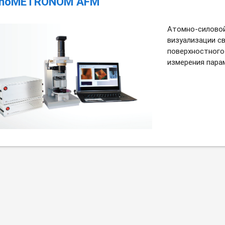
anoMETRONOM AFM
Атомно-силовой
визуализации с
поверхностного
измерения пара