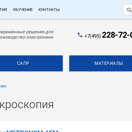
searc
ТИЯ
ОБУЧЕНИЕ
КОНТАКТЫ
овременные решения для
228-72-
phone
+7(495)
оизводства электроники
САПР
МАТЕРИАЛЫ
ние
кроскопия