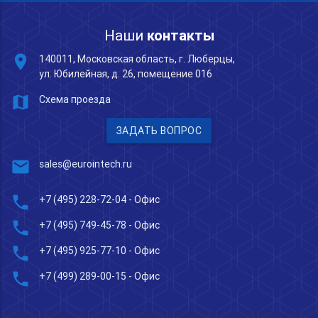
Наши
контакты
place
140011, Московская область, г. Люберцы,
ул. Юбилейная, д. 26, помещение 016
map
Схема проезда
ЗАДАТЬ ВОПРОС
mail
sales@eurointech.ru
phone
+7 (495) 228-72-04
- Офис
phone
+7 (495) 749-45-78
- Офис
phone
+7 (495) 925-77-10
- Офис
phone
+7 (499) 289-00-15
- Офис