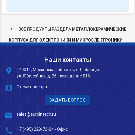
keyboard_arrow_left
ВСЕ ПРОДУКТЫ РАЗДЕЛА
МЕТАЛЛОКЕРАМИЧЕСКИЕ
КОРПУСА ДЛЯ ЭЛЕКТРОНИКИ И МИКРОЭЛЕКТРОНИКИ
Наши
контакты
place
140011, Московская область, г. Люберцы,
ул. Юбилейная, д. 26, помещение 016
map
Схема проезда
ЗАДАТЬ ВОПРОС
mail
sales@eurointech.ru
phone
+7 (495) 228-72-04
- Офис