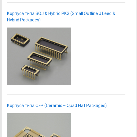
Корпуса типа SOJ & Hybrid PKG (Small Outline J Leed &
Hybrid Packages)
Корпуса типа QFP (Ceramic – Quad Flat Packages)