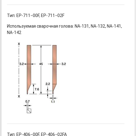
Тип: EP-711−00F,
EP-711−02F
Используемая сварочная
голова: NA-131,
NA-132,
NA-141,
NA-142
Тип: EP-406−00F,
EP-406−02FA