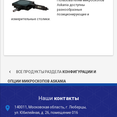
Пользователям микроскопов
Askania доступны
разнообразные
позиционирующие и
измерительные столики.
keyboard_arrow_left
ВСЕ ПРОДУКТЫ РАЗДЕЛА
КОНФИГУРАЦИИ И
ОПЦИИ МИКРОСКОПОВ ASKANIA
Наши
контакты
place
140011, Московская область, г. Люберцы,
ул. Юбилейная, д. 26, помещение 016