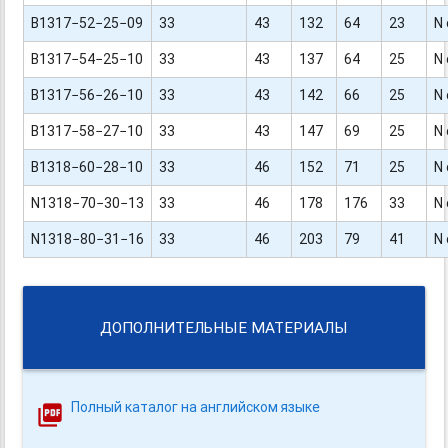
B1317−52−25−09
33
43
132
64
23
N 
B1317−54−25−10
33
43
137
64
25
N 
B1317−56−26−10
33
43
142
66
25
N 
B1317−58−27−10
33
43
147
69
25
N 
B1318−60−28−10
33
46
152
71
25
N 
N1318−70−30−13
33
46
178
176
33
N 
N1318−80−31−16
33
46
203
79
41
N 
ДОПОЛНИТЕЛЬНЫЕ МАТЕРИАЛЫ
Полный каталог на английском языке