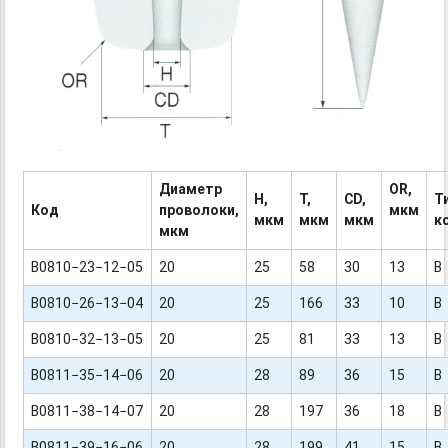
Диаметр
OR,
H,
T,
CD,
Т
Код
проволоки,
мкм
мкм
мкм
мкм
к
мкм
B0810−23−12−05
20
25
58
30
13
B
B0810−26−13−04
20
25
166
33
10
B
B0810−32−13−05
20
25
81
33
13
B
B0811−35−14−06
20
28
89
36
15
B
B0811−38−14−07
20
28
197
36
18
B
B0811−39−16−06
20
28
199
41
15
B