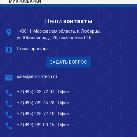
МИКРОСВАРКИ
Наши
контакты
place
140011, Московская область, г. Люберцы,
ул. Юбилейная, д. 26, помещение 016
map
Схема проезда
ЗАДАТЬ ВОПРОС
mail
sales@eurointech.ru
phone
+7 (495) 228-72-04
- Офис
phone
+7 (495) 749-45-78
- Офис
phone
+7 (495) 925-77-10
- Офис
phone
+7 (499) 289-00-15
- Офис