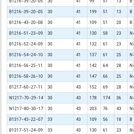
B1216−39−20−05
30
41
99
51
13
B
B1216−39−20−05
30
41
199
51
13
B
B1216−43−20−08
30
41
109
51
20
B
B1216−51−23−09
30
41
130
58
23
N 
B1216−52−24−09
30
41
132
61
23
N 
B1216−54−24−10
30
41
137
61
25
N 
B1216−56−25−11
30
41
142
64
28
N 
B1216−58−26−10
30
41
147
66
25
N 
B1217−60−27−11
30
43
152
69
28
N 
N1217−70−29−14
30
43
178
174
36
N 
N1217−80−30−17
30
43
203
76
43
N 
B1317−43−22−07
33
43
109
56
18
B
B1317−51−24−09
33
43
130
61
23
N 