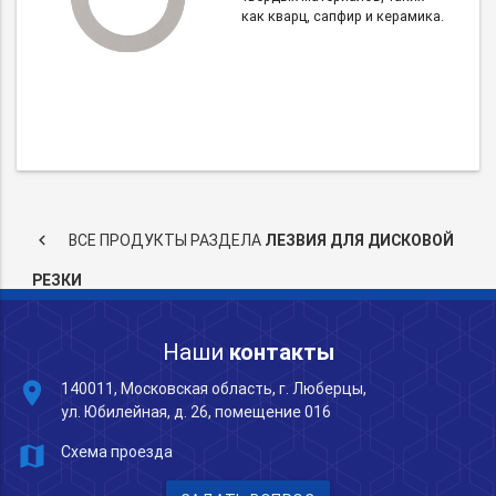
как кварц, сапфир и керамика.
keyboard_arrow_left
ВСЕ ПРОДУКТЫ РАЗДЕЛА
ЛЕЗВИЯ ДЛЯ ДИСКОВОЙ
РЕЗКИ
Наши
контакты
place
140011, Московская область, г. Люберцы,
ул. Юбилейная, д. 26, помещение 016
map
Схема проезда