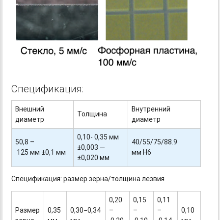
Спецификация:
Внешний
Внутренний
Толщина
диаметр
диаметр
0,10- 0,35 мм
50,8 –
40/55/75/88.9
±0,003 —
125 мм ±0,1 мм
мм H6
±0,020 мм
Спецификация: размер зерна/толщина лезвия
0,20
0,15
0,11
Размер
0,35
0,30−0,34
–
–
–
0,10