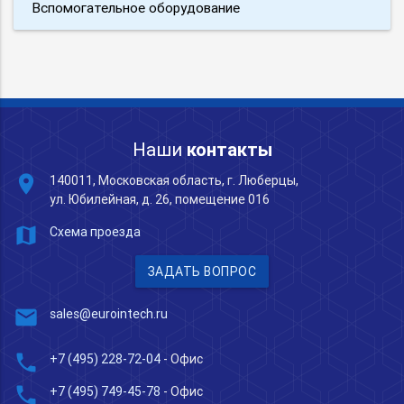
Вспомогательное оборудование
Наши
контакты
place
140011, Московская область, г. Люберцы,
ул. Юбилейная, д. 26, помещение 016
map
Схема проезда
ЗАДАТЬ ВОПРОС
mail
sales@eurointech.ru
phone
+7 (495) 228-72-04
- Офис
phone
+7 (495) 749-45-78
- Офис