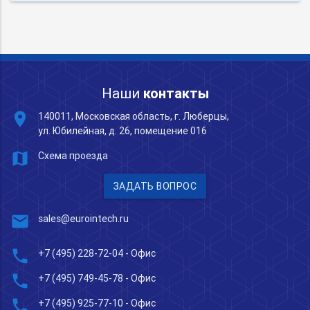
Наши
контакты
place
140011, Московская область, г. Люберцы,
ул. Юбилейная, д. 26, помещение 016
map
Схема проезда
ЗАДАТЬ ВОПРОС
mail
sales@eurointech.ru
phone
+7 (495) 228-72-04
- Офис
phone
+7 (495) 749-45-78
- Офис
phone
+7 (495) 925-77-10
- Офис