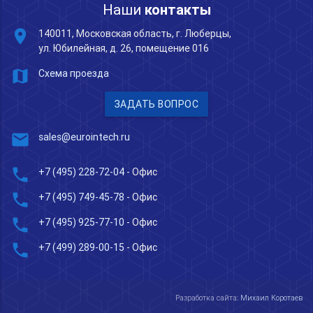
Наши
контакты
place
140011, Московская область, г. Люберцы,
ул. Юбилейная, д. 26, помещение 016
map
Схема проезда
ЗАДАТЬ ВОПРОС
mail
sales@eurointech.ru
phone
+7 (495) 228-72-04
- Офис
phone
+7 (495) 749-45-78
- Офис
phone
+7 (495) 925-77-10
- Офис
phone
+7 (499) 289-00-15
- Офис
Разработка сайта:
Михаил Коротаев