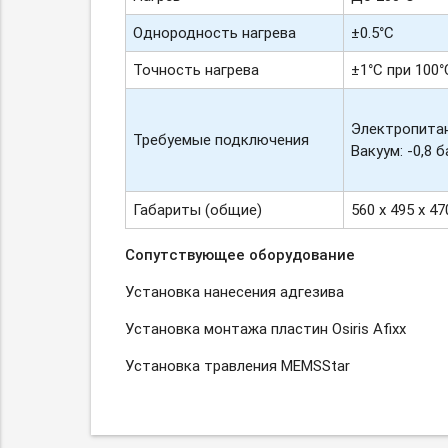
Однородность нагрева
±0.5°С
Точность нагрева
±1°С при 100°
Электропитани
Требуемые подключения
Вакуум: -
0,8
б
Габариты (общие)
560 х 495 х 4
Сопутствующее оборудование
Установка нанесения адгезива
Установка монтажа пластин Osiris Afixx
Установка травления MEMSStar