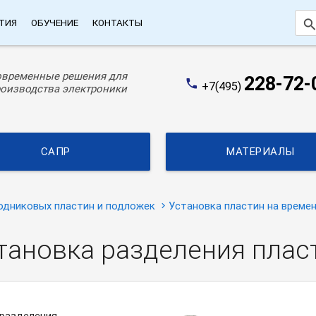
searc
ТИЯ
ОБУЧЕНИЕ
КОНТАКТЫ
овременные решения для
228-72-
phone
+7(495)
оизводства электроники
САПР
МАТЕРИАЛЫ
одниковых пластин и подложек
Установка пластин на време
становка разделения плас
 разделения