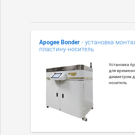
Apogee Bonder
- установка монта
пластину-носитель
Установка A
для временн
диаметром до
носитель.