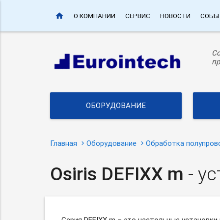
home
О КОМПАНИИ
СЕРВИС
НОВОСТИ
СОБЫ
С
пр
ОБОРУДОВАНИЕ
Главная
Оборудование
Обработка полупров
Osiris DEFIXX m
- у
Серия DEFIXX m – это настольные установки