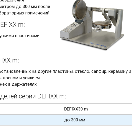
метром до 300 мм после
бораторных применений.
EFIXX m:
упкими пластинами
IXX m:
становленных на другие пластины, стекло, сапфир, керамику и 
нагревом и усилием
жек в держателях
делей серии DEFIXX m:
DEFIXX30 m
до 300 мм