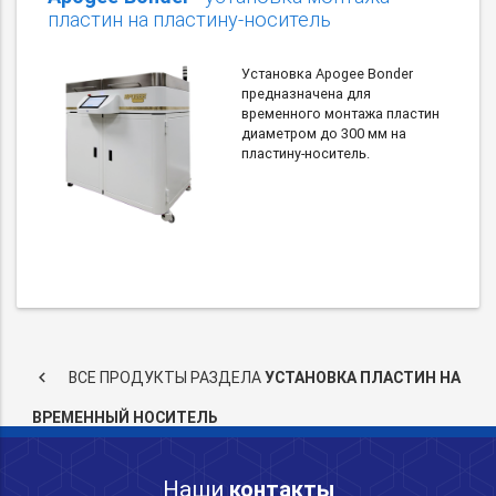
пластин на пластину-носитель
Установка Apogee Bonder
предназначена для
временного монтажа пластин
диаметром до 300 мм на
пластину-носитель.
keyboard_arrow_left
ВСЕ ПРОДУКТЫ РАЗДЕЛА
УСТАНОВКА ПЛАСТИН НА
ВРЕМЕННЫЙ НОСИТЕЛЬ
Наши
контакты