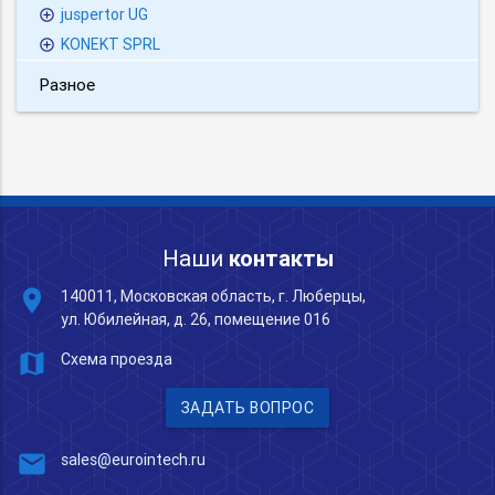
juspertor UG
KONEKT SPRL
Разное
Наши
контакты
place
140011, Московская область, г. Люберцы,
ул. Юбилейная, д. 26, помещение 016
map
Схема проезда
ЗАДАТЬ ВОПРОС
mail
sales@eurointech.ru