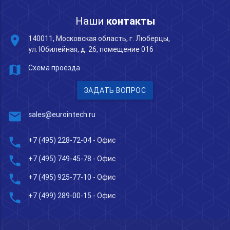
Наши
контакты
place
140011, Московская область, г. Люберцы,
ул. Юбилейная, д. 26, помещение 016
map
Схема проезда
ЗАДАТЬ ВОПРОС
mail
sales@eurointech.ru
phone
+7 (495) 228-72-04
- Офис
phone
+7 (495) 749-45-78
- Офис
phone
+7 (495) 925-77-10
- Офис
phone
+7 (499) 289-00-15
- Офис