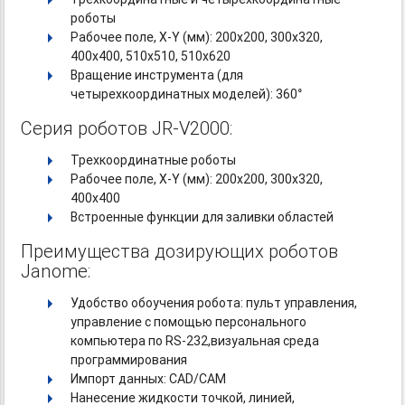
роботы
Рабочее
поле, X-Y (мм):
200x200, 300x320,
400x400, 510x510, 510x620
Вращение инструмента (для
четырехкоординатных моделей): 360°
Серия роботов JR-V2000:
Трехкоординатные роботы
Рабочее
поле, X-Y (мм):
200x200, 300x320,
400х400
Встроенные функции для заливки областей
Преимущества дозирующих роботов
Janome:
Удобство обоучения робота: пульт управления,
управление с помощью персонального
компьютера по RS-232,визуальная
среда
программирования
Импорт данных: CAD/CAM
Нанесение жидкости точкой, линией,