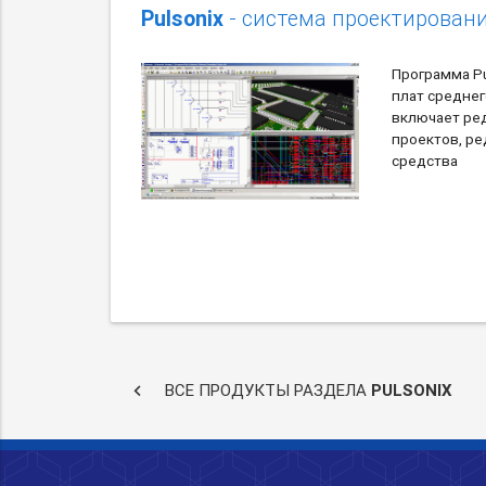
Pulsonix
- система проектирован
Программа Pu
плат среднег
включает ре
проектов, ре
средства
keyboard_arrow_left
ВСЕ ПРОДУКТЫ РАЗДЕЛА
PULSONIX