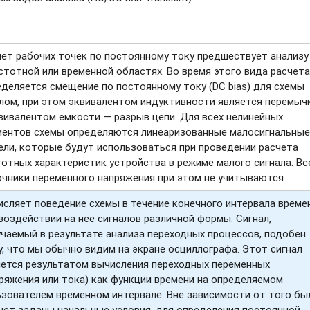
чет рабочих точек по постоянному току предшествует анализу
стотной или временной областях. Во время этого вида расчета
деляется смещение по постоянному току (DC bias) для схемы
лом, при этом эквивалентом индуктивности является перемычк
вивалентом емкости — разрыв цепи. Для всех нелинейных
ментов схемы определяются линеаризованные малосигнальные
ели, которые будут использоваться при проведении расчета
отных характеристик устройства в режиме малого сигнала. Вс
чники переменного напряжения при этом не учитываются.
сляет поведение схемы в течение конечного интервала време
воздействии на нее сигналов различной формы. Сигнал,
чаемый в результате анализа переходных процессов, подобен
, что мы обычно видим на экране осциллографа. Этот сигнал
яется результатом вычисления переходных переменных
ряжения или тока) как функции времени на определяемом
ьзователем временном интервале. Вне зависимости от того бы
нет заданы начальные условия, для определения постоянной