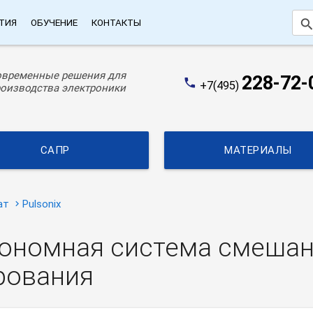
searc
ТИЯ
ОБУЧЕНИЕ
КОНТАКТЫ
овременные решения для
228-72-
phone
+7(495)
оизводства электроники
САПР
МАТЕРИАЛЫ
ат
Pulsonix
тономная система смешан
рования