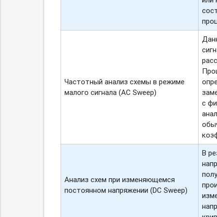
сос
проц
Данн
сиг
рас
Проц
Частотный анализ схемы в режиме
опр
малого сигнала (AC Sweep)
заме
с фи
ана
обы
коэ
В р
нап
пол
Анализ схем при изменяющемся
про
постоянном напряжении (DC Sweep)
изм
нап
крив