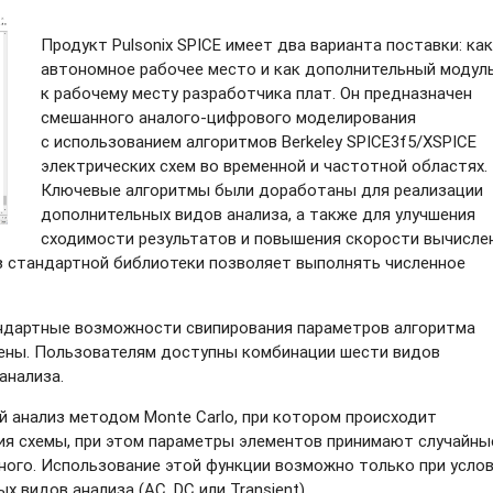
Продукт Pulsonix SPICE имеет два варианта поставки: как
автономное рабочее место и как дополнительный модул
к рабочему месту разработчика плат. Он предназначен
смешанного
аналого-цифрового
моделирования
с использованием алгоритмов Berkeley SPICE3f5/XSPICE
электрических схем во временной и частотной областях.
Ключевые алгоритмы были доработаны для реализации
дополнительных видов анализа, а также для улучшения
сходимости результатов и повышения скорости вычислен
 стандартной библиотеки позволяет выполнять численное
андартные возможности свипирования параметров алгоритма
рены. Пользователям доступны комбинации шести видов
анализа.
 анализ методом Monte Carlo, при котором происходит
ия схемы, при этом параметры элементов принимают случайны
нного. Использование этой функции возможно только при усло
х видов анализа (AC, DC или Transient).