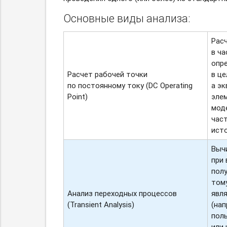
Основные виды анализа:
Рас
в ча
опре
Расчет рабочей точки
в це
по постоянному току (DC Operating
а эк
Point)
эле
мод
част
исто
Вычи
при 
полу
тому
Анализ переходных процессов
явл
(Transient Analysis)
(нап
пол
или 