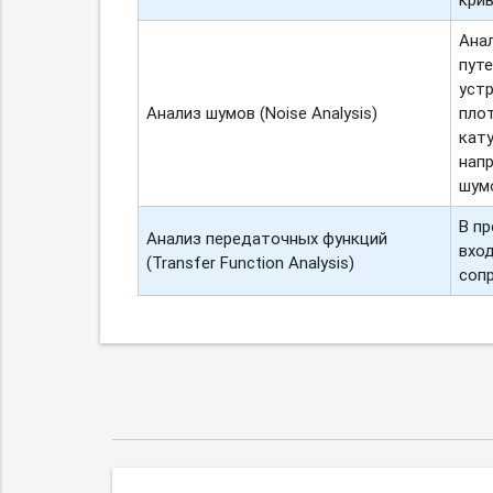
Ана
пут
уст
Анализ шумов (Noise Analysis)
плот
кат
нап
шумо
В п
Анализ передаточных функций
вход
(Transfer Function Analysis)
сопр