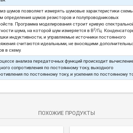
лиз шумов позволяет измерять шумовые характеристики схем
ем определения шумов резисторов и полупроводниковых
ройств. Программа моделирования строит кривую спектрально
2
ности шума, на которой шум измеряется в В
/Гц. Конденсатор
ушки индуктивности, и управляемые источники постоянного
ряжения считаются идеальными, не вносящими дополнительны
в в схему.
роцессе анализа передаточных функций происходит вычислени
ного сопротивления по постоянному току, выходного
отивления по постоянному току, и усиления по постоянному то
ПОХОЖИЕ ПРОДУКТЫ