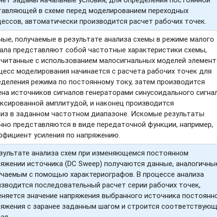
тавляющей в схеме перед моделированием переходных
ессов, автоматически производится расчет рабочих точек.
ые, получаемые в результате анализа схемы в режиме малого
нала представляют собой частотные характеристики схемы,
считанные с использованием малосигнальных моделей элемент
есс моделирования начинается с расчета рабочих точек для
еделения режима по постоянному току, затем производится
на источников сигналов генераторами синусоидального сигна
ксированной амплитудой, и наконец производится
лиз в заданном частотном диапазоне. Искомые результаты
чно представляются в виде передаточной функции, например,
ффициент усиления по напряжению.
езультате анализа схем при изменяющемся постоянном
ряжении источника (DC Sweep) получаются данные, аналогичны
учаемым с помощью характериографов. В процессе анализа
изводится последовательный расчет серии рабочих точек,
еняется значение напряжения выбранного источника постоянн
ряжения с заранее заданным шагом и строится соответствую
ая.