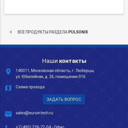
keyboard_arrow_left
ВСЕ ПРОДУКТЫ РАЗДЕЛА
PULSONIX
Наши
контакты
place
140011, Московская область, г. Люберцы,
ул. Юбилейная, д. 26, помещение 016
map
Схема проезда
ЗАДАТЬ ВОПРОС
mail
sales@eurointech.ru
+7 (495) 228-72-04
- Офис