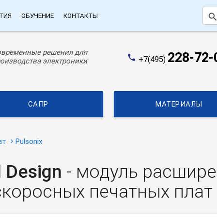
searc
ТИЯ
ОБУЧЕНИЕ
КОНТАКТЫ
овременные решения для
228-72-
phone
+7(495)
оизводства электроники
САПР
МАТЕРИАЛЫ
ат
Pulsonix
d
Design
- модуль расшире
коросных печатных плат