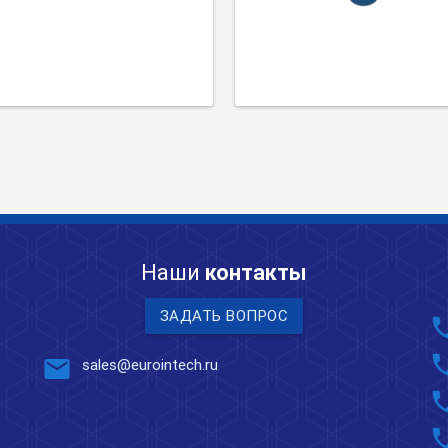
Наши
контакты
ЗАДАТЬ ВОПРОС
pho
pho
mail
sales@eurointech.ru
pho
pho