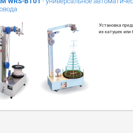
M WRS-BT01
- универсальное автоматичес
овода
Установка пред
из катушек или 