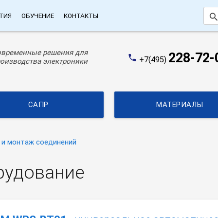
searc
ТИЯ
ОБУЧЕНИЕ
КОНТАКТЫ
овременные решения для
228-72-
phone
+7(495)
оизводства электроники
САПР
МАТЕРИАЛЫ
 и монтаж соединений
рудование