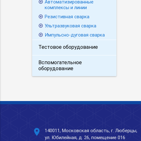
Автоматизированные
комплексы и линии
Резистивная сварка
Ультразвуковая сварка
Импульсно-дуговая сварка
Тестовое оборудование
Вспомогательное
оборудование
place
140011, Московская область, г. Люберцы,
ул. Юбилейная, д. 26, помещение 016