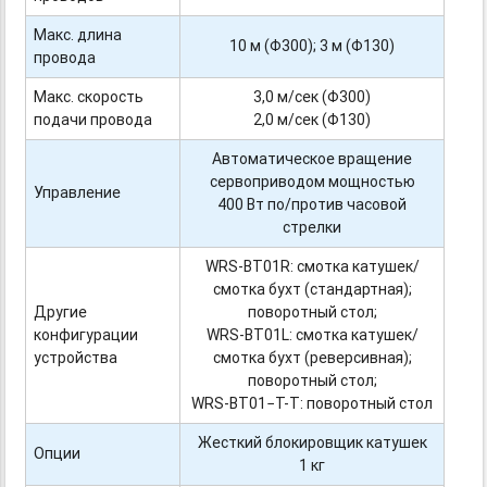
Макс. длина
10 м (Φ300); 3 м (Φ130)
провода
Макс. скорость
3,0 м/сек (Φ300)
подачи провода
2,0 м/сек (Φ130)
Автоматическое вращение
сервоприводом мощностью
Управление
400 Вт по/против часовой
стрелки
WRS-BT01R:
смотка катушек/
смотка бухт (стандартная);
Другие
поворотный стол;
конфигурации
WRS-BT01L:
смотка катушек/
устройства
смотка бухт (реверсивная);
поворотный стол;
WRS-BT01−Т-Т:
поворотный стол
Жесткий блокировщик катушек
Опции
1 кг