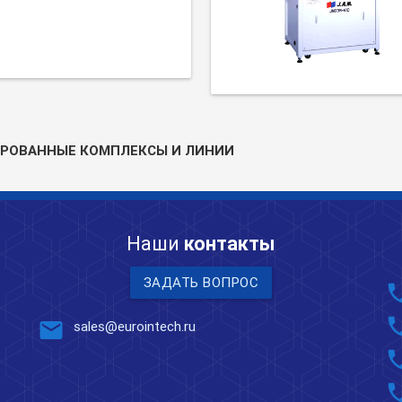
РОВАННЫЕ КОМПЛЕКСЫ И ЛИНИИ
Наши
контакты
ЗАДАТЬ ВОПРОС
pho
pho
mail
sales@eurointech.ru
pho
pho