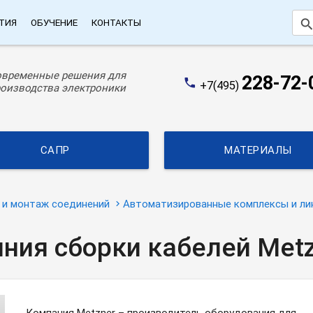
searc
ТИЯ
ОБУЧЕНИЕ
КОНТАКТЫ
овременные решения для
228-72-
phone
+7(495)
оизводства электроники
САПР
МАТЕРИАЛЫ
 и монтаж соединений
Автоматизированные комплексы и ли
ния сборки кабелей Met
Компания Metzner – производитель оборудования для