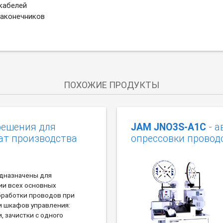
 кабелей
наконечников
ПОХОЖИЕ ПРОДУКТЫ
решения для
JAM JNO3S-A1C
- а
ат производства
опрессовки проводо
дназначены для
ии всех основных
бработки проводов при
и шкафов управления:
, зачистки с одного