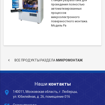
станция разработана для
проведения полностью
автоматизированных
процессов
микроэлектронного
поверхностного монтажа.
Модель Pa
keyboard_arrow_left
ВСЕ ПРОДУКТЫ РАЗДЕЛА
МИКРОМОНТАЖ
Наши
контакты
place
140011, Московская область, г. Люберцы,
ул. Юбилейная, д. 26, помещение 016